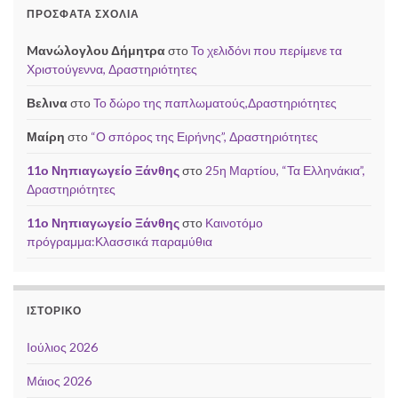
ΠΡΌΣΦΑΤΑ ΣΧΌΛΙΑ
Mανώλογλου Δήμητρα
στο
Το χελιδόνι που περίμενε τα
Χριστούγεννα, Δραστηριότητες
Βελινα
στο
Το δώρο της παπλωματούς,Δραστηριότητες
Μαίρη
στο
“Ο σπόρος της Ειρήνης”, Δραστηριότητες
11ο Νηπιαγωγείο Ξάνθης
στο
25η Μαρτίου, “Τα Ελληνάκια”,
Δραστηριότητες
11ο Νηπιαγωγείο Ξάνθης
στο
Καινοτόμο
πρόγραμμα:Κλασσικά παραμύθια
ΙΣΤΟΡΙΚΌ
Ιούλιος 2026
Μάιος 2026