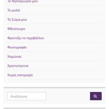
Το Νηπιαγωγείο μου
Το ρολόϊ
Το Σώμα μου
Φθινόπωρο
Φροντίζω το περιβάλλον
Φωτογραφία
Χειμώνας
Χριστούγεννα
Χωρίς κατηγορία
Search for: