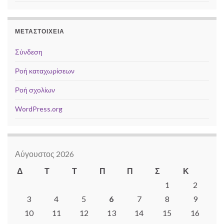
ΜΕΤΑΣΤΟΙΧΕΊΑ
Σύνδεση
Ροή καταχωρίσεων
Ροή σχολίων
WordPress.org
Αύγουστος 2026
Δ
Τ
Τ
Π
Π
Σ
Κ
1
2
3
4
5
6
7
8
9
10
11
12
13
14
15
16