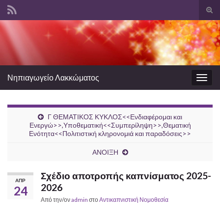
Ενα
φόρ
Search for:
ανα
Νηπιαγωγείο Λακκώματος
Εναλ
πλοή
Γ ΘΕΜΑΤΙΚΟΣ ΚΥΚΛΟΣ<<Ενδιαφέρομαι και
Ενεργώ>>,Υποθεματική<<Συμπερίληψη>>,Θεματική
Ενότητα<<Πολιτιστική κληρονομιά και παραδόσεις>>
ΑΝΟΙΞΗ
Σχέδιο αποτροπής καπνίσματος 2025-
ΑΠΡ
2026
24
Από την/ον
admin
στο
Αντικαπνιστική Νομοθεσία