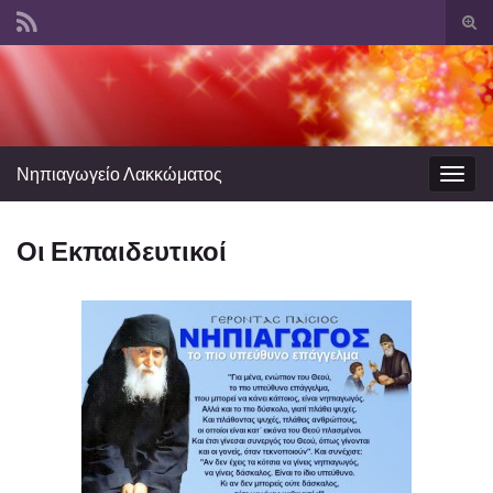
Ενα
φόρ
Search for:
ανα
Νηπιαγωγείο Λακκώματος
Εναλ
πλοή
Οι Εκπαιδευτικοί