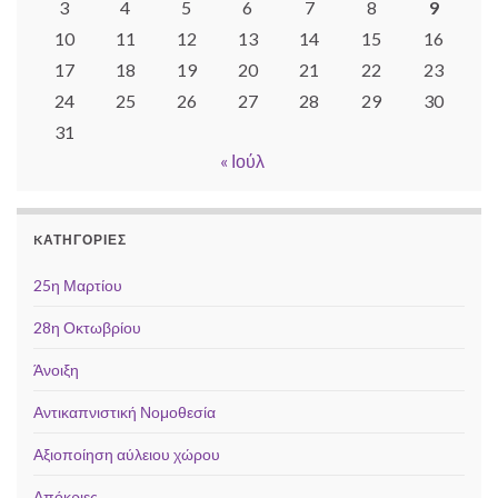
3
4
5
6
7
8
9
10
11
12
13
14
15
16
17
18
19
20
21
22
23
24
25
26
27
28
29
30
31
« Ιούλ
KΑΤΗΓΟΡΊΕΣ
25η Μαρτίου
28η Οκτωβρίου
Άνοιξη
Αντικαπνιστική Νομοθεσία
Αξιοποίηση αύλειου χώρου
Απόκριες