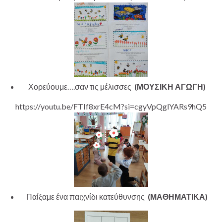
Χορεύουμε….σαν τις μέλισσες
(ΜΟΥΣΙΚΗ ΑΓΩΓΗ)
https://youtu.be/FTIf8xrE4cM?si=cgyVpQglYARs9hQ5
Παίξαμε ένα παιχνίδι κατεύθυνσης
(ΜΑΘΗΜΑΤΙΚΑ)