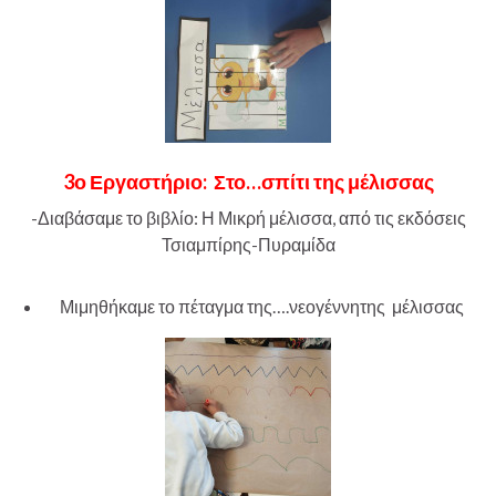
3ο Εργαστήριο:
Στο…σπίτι της μέλισσας
-Διαβάσαμε το βιβλίο: Η Μικρή μέλισσα, από τις εκδόσεις
Τσιαμπίρης-Πυραμίδα
Μιμηθήκαμε το πέταγμα της….νεογέννητης μέλισσας