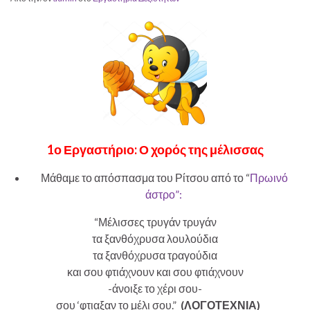
1ο Εργαστήριο: Ο χορός της μέλισσας
Μάθαμε το απόσπασμα του Ρίτσου από το “
Πρωινό
άστρο”:
“Μέλισσες τρυγάν τρυγάν
τα ξανθόχρυσα λουλούδια
τα ξανθόχρυσα τραγούδια
και σου φτιάχνουν και σου φτιάχνουν
-άνοιξε το χέρι σου-
σου ‘φτιαξαν το μέλι σου.”
(ΛΟΓΟΤΕΧΝΙΑ)