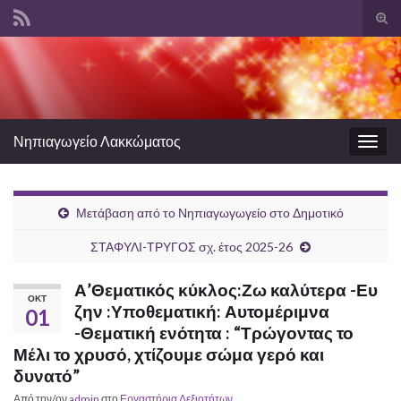
Ενα
φόρ
Search for:
ανα
Νηπιαγωγείο Λακκώματος
Εναλ
πλοή
Μετάβαση από το Νηπιαγωγωγείο στο Δημοτικό
ΣΤΑΦΥΛΙ-ΤΡΥΓΟΣ σχ. έτος 2025-26
Α’Θεματικός κύκλος:Ζω καλύτερα -Ευ
ΟΚΤ
ζην :Υποθεματική: Αυτομέριμνα
01
-Θεματική ενότητα : “Τρώγοντας το
Μέλι το χρυσό, χτίζουμε σώμα γερό και
δυνατό”
Από την/ον
admin
στο
Εργαστήρια Δεξιοτήτων