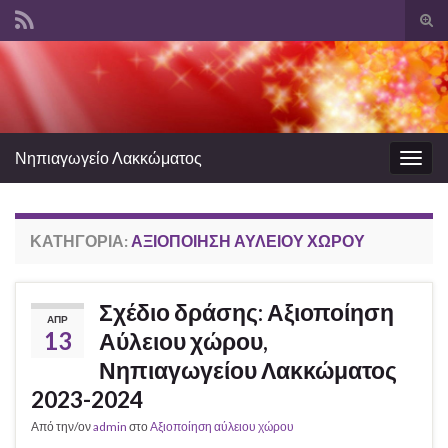
Ενα
φόρ
Search for:
ανα
Νηπιαγωγείο Λακκώματος
Εναλ
πλοή
ΚΑΤΗΓΟΡΊΑ:
ΑΞΙΟΠΟΊΗΣΗ ΑΎΛΕΙΟΥ ΧΏΡΟΥ
Σχέδιο δράσης: Αξιοποίηση
ΑΠΡ
13
Αύλειου χώρου,
Νηπιαγωγείου Λακκώματος
2023-2024
Από την/ον
admin
στο
Αξιοποίηση αύλειου χώρου