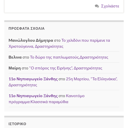
Σχολιάστε
ΠΡΌΣΦΑΤΑ ΣΧΌΛΙΑ
Mανώλογλου Δήμητρα
στο
Το χελιδόνι που περίμενε τα
Χριστούγεννα, Δραστηριότητες
Βελινα
στο
Το δώρο της παπλωματούς,Δραστηριότητες
Μαίρη
στο
“Ο σπόρος της Ειρήνης”, Δραστηριότητες
11ο Νηπιαγωγείο Ξάνθης
στο
25η Μαρτίου, “Τα Ελληνάκια”,
Δραστηριότητες
11ο Νηπιαγωγείο Ξάνθης
στο
Καινοτόμο
πρόγραμμα:Κλασσικά παραμύθια
ΙΣΤΟΡΙΚΌ