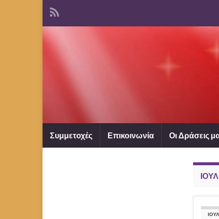
Συμμετοχές
Επικοινωνία
Οι Δράσεις μ
ΙΟΎΛ
ΙΟΎ