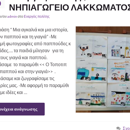
0
ΝΗΠΙΑΓΩΓΕΙΟ ΛΑΚΚΩΜΑΤΟ
ν/ον
admin
στο
Ενεργός πολίτης
άση “ Μια αγκαλιά και μια ιστορία,
ον παππού και τη γιαγιά” -Με
μή φωτογραφίες από παππούδες κ
άδες…. τα παιδιά μίλησαν για τη
τους γιαγιά και παππού.
άσαμε το παραμύθι << Ο Τοποτιπ
παππού και στην γιαγιά>> .
άσαμε και ζωγραφίσαμε τις
ιρίες μας. -Με αφορμή το παραμύθι
ε ιδέες και …
υνέχεια ανάγνωσης
Σχο