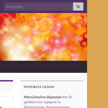
Search for:
ΠΡΌΣΦΑΤΑ ΣΧΌΛΙΑ
Mανώλογλου Δήμητρα
στο
Το
χελιδόνι που περίμενε τα
,
Χριστούγεννα, Δραστηριότητες