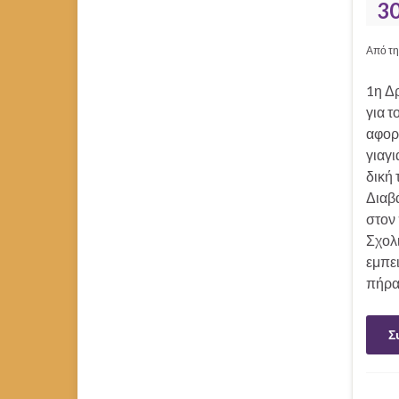
3
Από τη
1η Δρ
για τ
αφορ
γιαγι
δική 
Διαβ
στον 
Σχολι
εμπε
πήραμ
Σ