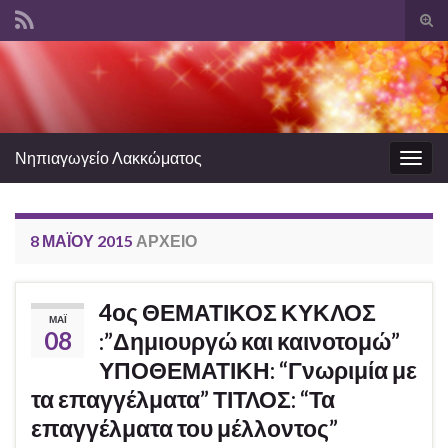
Ενα
φόρ
Search for:
ανα
Νηπιαγωγείο Λακκώματος
Εναλ
πλοή
8 ΜΑΪ́ΟΥ 2015
ΑΡΧΕΊΟ
4ος ΘΕΜΑΤΙΚΟΣ ΚΥΚΛΟΣ
ΜΆΙ
08
:”Δημιουργώ και καινοτομώ”
ΥΠΟΘΕΜΑΤΙΚΗ: “Γνωριμία με
τα επαγγέλματα” ΤΙΤΛΟΣ: “Τα
επαγγέλματα του μέλλοντος”