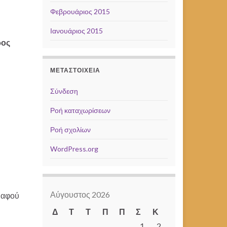
Φεβρουάριος 2015
Ιανουάριος 2015
ρος
ΜΕΤΑΣΤΟΙΧΕΊΑ
Σύνδεση
Ροή καταχωρίσεων
Ροή σχολίων
WordPress.org
Αύγουστος 2026
ι αφού
Δ
Τ
Τ
Π
Π
Σ
Κ
1
2