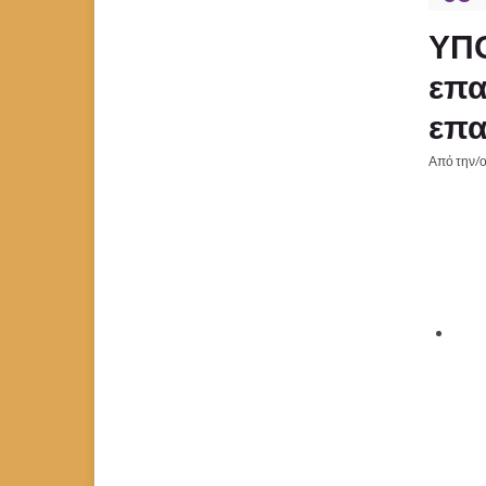
ΥΠΟ
επα
επα
Από την/