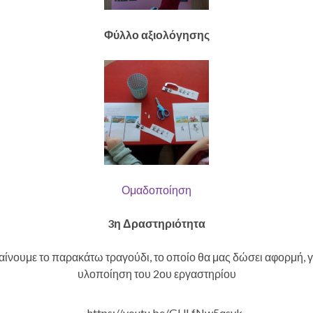
Φύλλο αξιολόγησης
Ομαδοποίηση
3η Δραστηριότητα
ίνουμε το παρακάτω τραγούδι, το οποίο θα μας δώσει αφορμή, γ
υλοποίηση του 2ου εργαστηρίου
https://youtu.be/GULfNw5qsyk