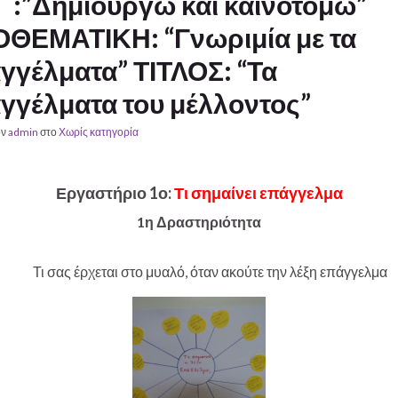
:”Δημιουργώ και καινοτομώ”
ΘΕΜΑΤΙΚΗ: “Γνωριμία με τα
γγέλματα” ΤΙΤΛΟΣ: “Τα
γγέλματα του μέλλοντος”
ον
admin
στο
Χωρίς κατηγορία
Εργαστήριο 1ο:
Τι σημαίνει επάγγελμα
1η Δραστηριότητα
Τι σας έρχεται στο μυαλό, όταν ακούτε την λέξη επάγγελμα