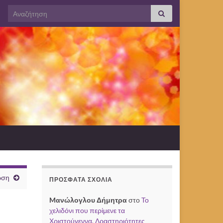
Search for:
ωση
ΠΡΌΣΦΑΤΑ ΣΧΌΛΙΑ
Mανώλογλου Δήμητρα
στο
Το
χελιδόνι που περίμενε τα
Χριστούγεννα, Δραστηριότητες