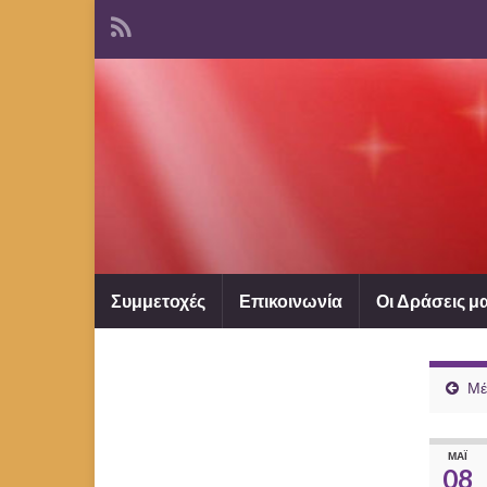
Συμμετοχές
Επικοινωνία
Οι Δράσεις μ
Μέ
ΜΆΙ
08