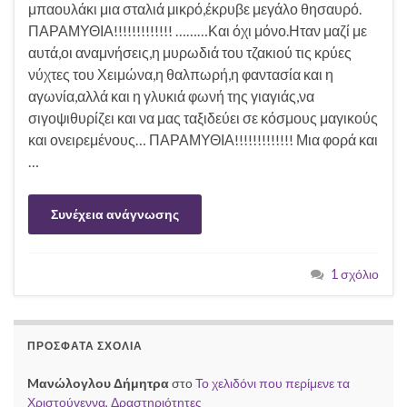
μπαουλάκι μια σταλιά μικρό,έκρυβε μεγάλο θησαυρό.
ΠΑΡΑΜΥΘΙΑ!!!!!!!!!!!!! ………Και όχι μόνο.Ηταν μαζί με
αυτά,οι αναμνήσεις,η μυρωδιά του τζακιού τις κρύες
νύχτες του Χειμώνα,η θαλπωρή,η φαντασία και η
αγωνία,αλλά και η γλυκιά φωνή της γιαγιάς,να
σιγοψιθυρίζει και να μας ταξιδεύει σε κόσμους μαγικούς
και ονειρεμένους… ΠΑΡΑΜΥΘΙΑ!!!!!!!!!!!!! Μια φορά και
…
Συνέχεια ανάγνωσης
1 σχόλιο
ΠΡΌΣΦΑΤΑ ΣΧΌΛΙΑ
Mανώλογλου Δήμητρα
στο
Το χελιδόνι που περίμενε τα
Χριστούγεννα, Δραστηριότητες