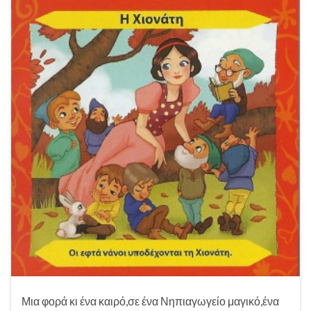
Μια φορά κι ένα καιρό,σε ένα Νηπιαγωγείο μαγικό,ένα