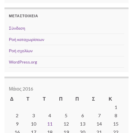
ΜΕΤΑΣΤΟΙΧΕΊΑ
Σύνδεση
Ροή καταχωρίσεων
Ροή σχολίων
WordPress.org
Μάιος 2016
Δ
Τ
Τ
Π
Π
Σ
Κ
1
2
3
4
5
6
7
8
9
10
11
12
13
14
15
16
17
18
19
20
21
22