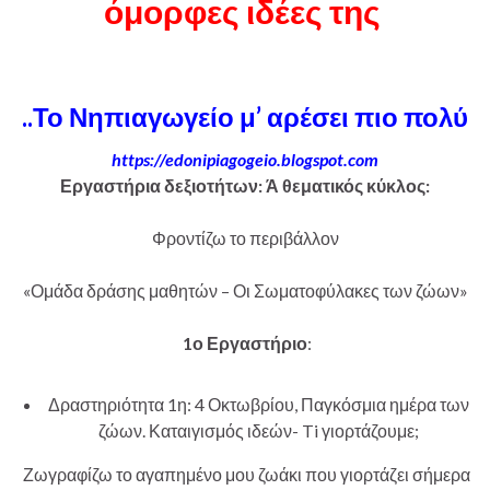
όμορφες ιδέες της
..Το Νηπιαγωγείο μ’ αρέσει πιο πολύ
https://edonipiagogeio.blogspot.com
Εργαστήρια δεξιοτήτων: Ά θεματικός κύκλος:
Φροντίζω το περιβάλλον
«Ομάδα δράσης μαθητών – Οι Σωματοφύλακες των ζώων»
1ο Εργαστήριο
:
Δραστηριότητα 1η: 4 Οκτωβρίου, Παγκόσμια ημέρα των
ζώων. Καταιγισμός ιδεών- Ti γιορτάζουμε;
Ζωγραφίζω το αγαπημένο μου ζωάκι που γιορτάζει σήμερα