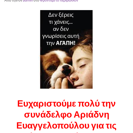
Από την/ον
admin
στο
Φροντίζω το περιβάλλον
Ευχαριστούμε πολύ την
συνάδελφο Αριάδνη
Ευαγγελοπούλου για τις