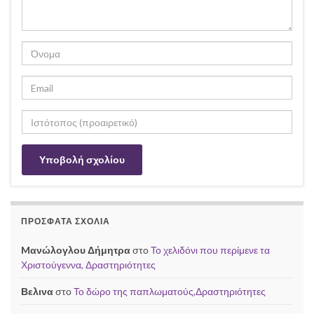
ΠΡΌΣΦΑΤΑ ΣΧΌΛΙΑ
Mανώλογλου Δήμητρα
στο
Το χελιδόνι που περίμενε τα
Χριστούγεννα, Δραστηριότητες
Βελινα
στο
Το δώρο της παπλωματούς,Δραστηριότητες