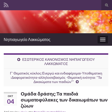
Ενα
φόρ
Search for:
ανα
Νηπιαγωγείο Λακκώματος
Εναλ
πλοή
ΕΣΩΤΕΡΙΚΟΣ ΚΑΝΟΝΙΣΜΟΣ ΝΗΠΙΑΓΩΓΕΙΟΥ
ΛΑΚΚΩΜΑΤΟΣ
Γ’ Θεματικός κύκλος:Ενεργώ και ενδιαφέρομαι-Υποθεματικη
:Διαφορετικότητα-αλληλοσεβασμός -Θεματική ενότητα: “Τα
Δικαιώματα των παιδιών””
Ομάδα δράσης:Τα παιδιά
ΟΚΤ
σωματοφύλακες των δικαιωμάτων των
04
ζώων