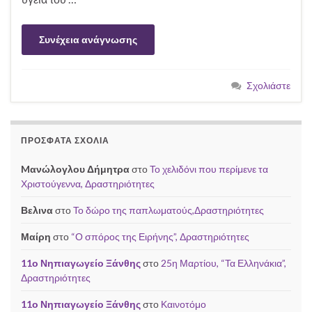
Συνέχεια ανάγνωσης
Σχολιάστε
ΠΡΌΣΦΑΤΑ ΣΧΌΛΙΑ
Mανώλογλου Δήμητρα
στο
Το χελιδόνι που περίμενε τα
Χριστούγεννα, Δραστηριότητες
Βελινα
στο
Το δώρο της παπλωματούς,Δραστηριότητες
Μαίρη
στο
“Ο σπόρος της Ειρήνης”, Δραστηριότητες
11ο Νηπιαγωγείο Ξάνθης
στο
25η Μαρτίου, “Τα Ελληνάκια”,
Δραστηριότητες
11ο Νηπιαγωγείο Ξάνθης
στο
Καινοτόμο