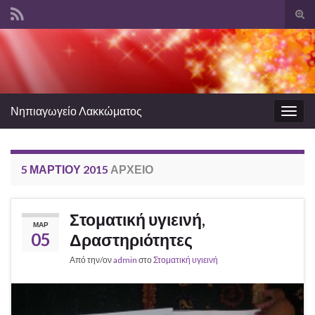
Ενα
φόρ
Search for:
ανα
Νηπιαγωγείο Λακκώματος
Εναλ
πλοή
5 ΜΑΡΤΊΟΥ 2015
ΑΡΧΕΊΟ
Στοματική υγιεινή,
ΜΑΡ
05
Δραστηριότητες
Από την/ον
admin
στο
Στοματική υγιεινή