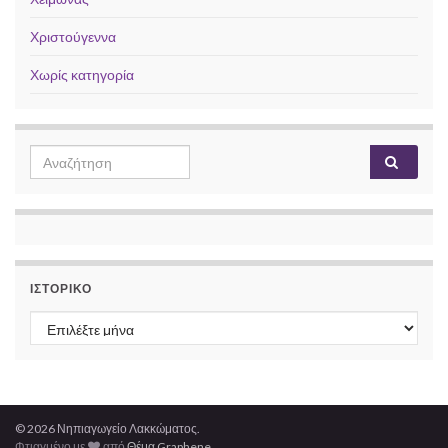
Χριστούγεννα
Χωρίς κατηγορία
Search for:
ΙΣΤΟΡΙΚΌ
Ιστορικό
© 2026 Νηπιαγωγείο Λακκώματος.
Φτιαγμένο με
από
Θέμα Graphene
.