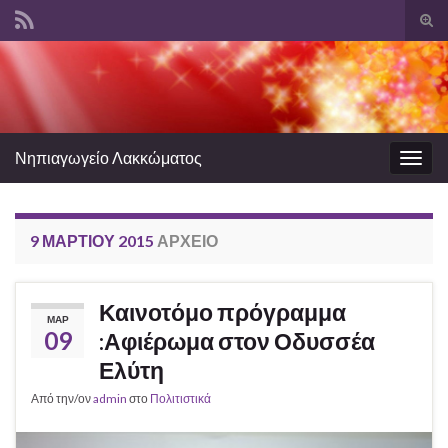
Ενα
φόρ
Search for:
ανα
Νηπιαγωγείο Λακκώματος
Εναλ
πλοή
9 ΜΑΡΤΊΟΥ 2015
ΑΡΧΕΊΟ
Καινοτόμο πρόγραμμα
ΜΑΡ
09
:Αφιέρωμα στον Οδυσσέα
Ελύτη
Από την/ον
admin
στο
Πολιτιστικά