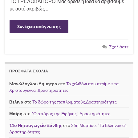
ΤΟ ΤΡΕΛΟΒΑΠΟΡΟ. Μας άρεσε η ιδέα να αρχίσουμε
με αυτό ακριβώς …
Συνέχεια ανάγνωσης
Σχολιάστε
ΠΡΌΣΦΑΤΑ ΣΧΌΛΙΑ
Mανώλογλου Δήμητρα
στο
Το χελιδόνι που περίμενε τα
Χριστούγεννα, Δραστηριότητες
Βελινα
στο
Το δώρο της παπλωματούς,Δραστηριότητες
Μαίρη
στο
“Ο σπόρος της Ειρήνης”, Δραστηριότητες
11ο Νηπιαγωγείο Ξάνθης
στο
25η Μαρτίου, “Τα Ελληνάκια”,
Δραστηριότητες