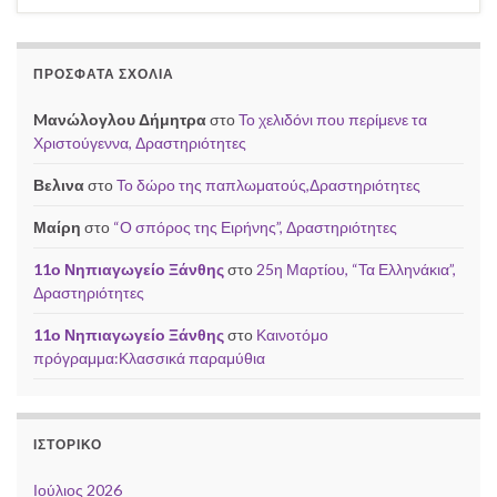
ΠΡΌΣΦΑΤΑ ΣΧΌΛΙΑ
Mανώλογλου Δήμητρα
στο
Το χελιδόνι που περίμενε τα
Χριστούγεννα, Δραστηριότητες
Βελινα
στο
Το δώρο της παπλωματούς,Δραστηριότητες
Μαίρη
στο
“Ο σπόρος της Ειρήνης”, Δραστηριότητες
11ο Νηπιαγωγείο Ξάνθης
στο
25η Μαρτίου, “Τα Ελληνάκια”,
Δραστηριότητες
11ο Νηπιαγωγείο Ξάνθης
στο
Καινοτόμο
πρόγραμμα:Κλασσικά παραμύθια
ΙΣΤΟΡΙΚΌ
Ιούλιος 2026