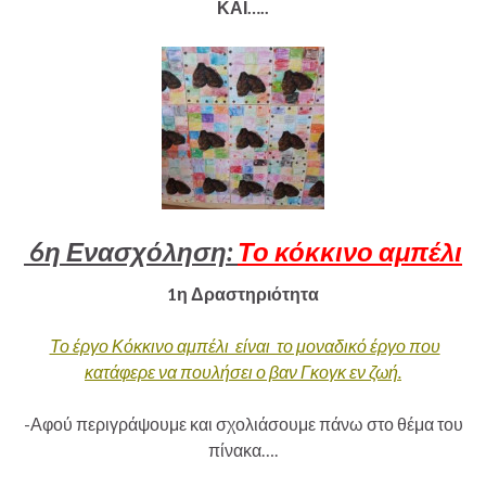
ΚΑΙ…..
6
η Ενασχόληση:
Το κόκκινο αμπέλι
1η Δραστηριότητα
Το έργο Κόκκινο αμπέλι είναι το μοναδικό έργο που
κατάφερε να πουλήσει ο βαν Γκογκ εν ζωή.
-Αφού περιγράψουμε και σχολιάσουμε πάνω στο θέμα του
πίνακα….