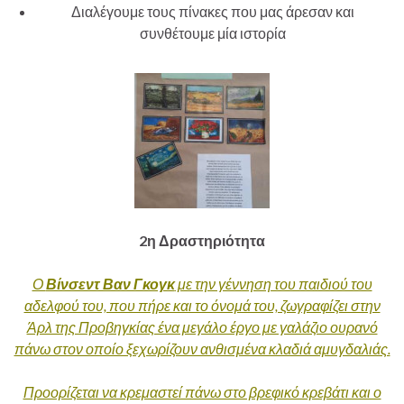
Διαλέγουμε τους πίνακες που μας άρεσαν και
συνθέτουμε μία ιστορία
2η Δραστηριότητα
Ο
Βίνσεντ Βαν Γκογκ
με την γέννηση του παιδιού του
αδελφού του, που πήρε και το όνομά του, ζωγραφίζει στην
Άρλ της Προβηγκίας ένα μεγάλο έργο με γαλάζιο ουρανό
πάνω στον οποίο ξεχωρίζουν ανθισμένα κλαδιά αμυγδαλιάς.
Προορίζεται να κρεμαστεί πάνω στο βρεφικό κρεβάτι και ο