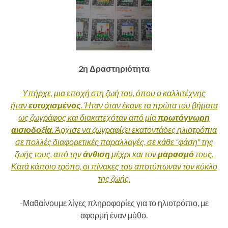
2η Δραστηριότητα
Υπήρχε, μια εποχή στη ζωή του, όπου ο καλλιτέχνης
ήταν
ευτυχισμένος
. Ήταν όταν έκανε τα πρώτα του βήματα
ως ζωγράφος και διακατεχόταν από μία
πρωτόγνωρη
αισιοδοξία
. Άρχισε να ζωγραφίζει εκατοντάδες ηλιοτρόπια
σε πολλές διαφορετικές παραλλαγές, σε κάθε “φάση” της
ζωής τους, από την
άνθιση
μέχρι και τον
μαρασμό
τους.
Κατά κάποιο τρόπο, οι πίνακες του αποτύπωναν τον κύκλο
της ζωής.
-Μαθαίνουμε λίγες πληροφορίες για το ηλιοτρόπιο, με
αφορμή έναν μύθο.