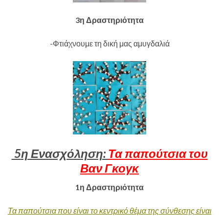
3η Δραστηριότητα
-Φτιάχνουμε τη δική μας αμυγδαλιά
5
η Ενασχόληση:
Τα παπούτσια του
Βαν Γκογκ
1η Δραστηριότητα
Τα παπούτσια που είναι το κεντρικό θέμα της σύνθεσης είναι