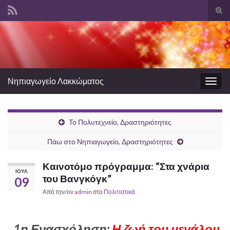
Ενα
φόρ
Search for:
ανα
Νηπιαγωγείο Λακκώματος
Εναλ
πλοή
Το Πολυτεχνείο, Δραστηριότητες
Πάω στο Νηπιαγωγείο, Δραστηριότητες
Καινοτόμο πρόγραμμα: “Στα χνάρια
ΙΟΎΛ
του Βανγκόγκ”
09
Από την/ον
admin
στο
Πολιτιστικά
1η Ενασχόληση:
Η ζωή του μεγάλου