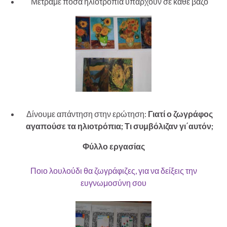
Μετράμε πόσα ηλιοτρόπια υπάρχουν σε κάθε βάζο
Δίνουμε απάντηση στην ερώτηση:
Γιατί ο ζωγράφος
αγαπούσε τα ηλιοτρόπια; Τι συμβόλιζαν γι΄αυτόν;
Φύλλο εργασίας
Ποιο λουλούδι θα ζωγράφιζες, για να δείξεις την
ευγνωμοσύνη σου