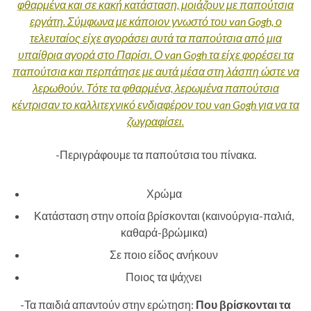
φθαρμένα και σε κακή κατάσταση, μοιάζουν με παπούτσια
εργάτη. Σύμφωνα με κάποιον γνωστό του van Gogh, ο
τελευταίος είχε αγοράσει αυτά τα παπούτσια από μια
υπαίθρια αγορά στο Παρίσι. Ο van Gogh τα είχε φορέσει τα
παπούτσια και περπάτησε με αυτά μέσα στη λάσπη ώστε να
λερωθούν. Τότε τα φθαρμένα, λερωμένα παπούτσια
κέντρισαν το καλλιτεχνικό ενδιαφέρον του van Gogh για να τα
ζωγραφίσει.
-Περιγράφουμε τα παπούτσια του πίνακα.
Χρώμα
Κατάσταση στην οποία βρίσκονται (καινούργια-παλιά,
καθαρά-βρώμικα)
Σε ποιο είδος ανήκουν
Ποιος τα ψάχνει
-Τα παιδιά απαντούν στην ερώτηση:
Που βρίσκονται τα