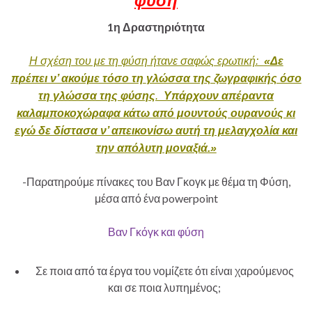
1η Δραστηριότητα
Η σχέση του με τη φύση ήτανε σαφώς ερωτική:
«
Δε
πρέπει ν’ ακούμε τόσο τη
γλώσσα της ζωγραφικής όσο
τη γλώσσα της φύσης
.
Υπάρχουν απέραντα
καλαμποκοχώραφα κάτω από μουντούς ουρανούς κι
εγώ δε δίστασα ν’ απεικονίσω αυτή τη μελαγχολία και
την απόλυτη μοναξιά
.»
-Παρατηρούμε πίνακες του Βαν Γκογκ με θέμα τη Φύση,
μέσα από ένα powerpoint
Βαν Γκόγκ και φύση
Σε ποια από τα έργα του νομίζετε ότι είναι χαρούμενος
και σε ποια λυπημένος;