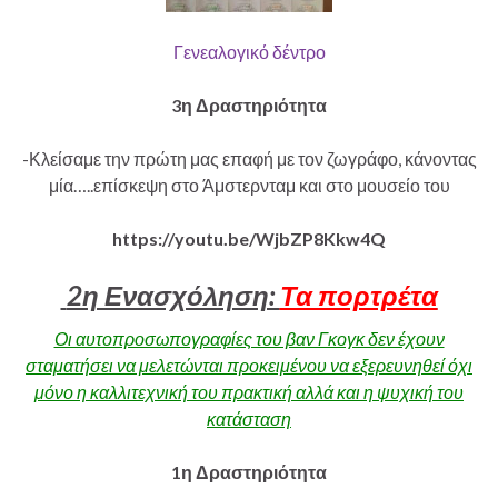
Γενεαλογικό δέντρο
3η Δραστηριότητα
-Κλείσαμε την πρώτη μας επαφή με τον ζωγράφο, κάνοντας
μία…..επίσκεψη στο Άμστερνταμ και στο μουσείο του
https://youtu.be/WjbZP8Kkw4Q
2η Ενασχόληση:
Τα πορτρέτα
Οι αυτοπροσωπογραφίες του βαν Γκογκ δεν έχουν
σταματήσει να μελετώνται προκειμένου να εξερευνηθεί όχι
μόνο η καλλιτεχνική του πρακτική αλλά και η ψυχική του
κατάσταση
1η Δραστηριότητα