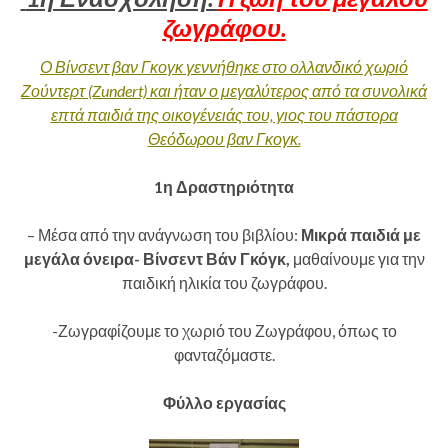
ζωγράφου.
Ο Βίνσεντ βαν Γκογκ γεννήθηκε στο ολλανδικό χωριό
Ζούντερτ (Zundert) και ήταν ο μεγαλύτερος από τα συνολικά
επτά παιδιά της οικογένειάς του, γιος του πάστορα
Θεόδωρου βαν Γκογκ.
1η Δραστηριότητα
– Μέσα από την ανάγνωση του βιβλίου:
Μικρά παιδιά με
μεγάλα όνειρα- Βίνσεντ Βάν Γκόγκ,
μαθαίνουμε για την
παιδική ηλικία του ζωγράφου.
-Ζωγραφίζουμε το χωριό του Ζωγράφου, όπως το
φανταζόμαστε.
Φύλλο εργασίας