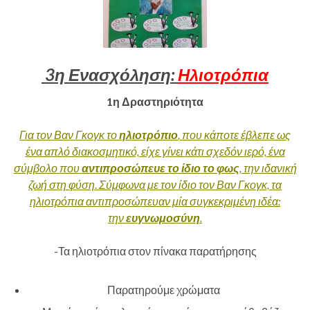
3
η Ενασχόληση:
Ηλιοτρόπια
1η Δραστηριότητα
Για τον Βαν Γκογκ το
ηλιοτρόπιο
, που κάποτε έβλεπε ως
ένα απλό διακοσμητικό, είχε γίνει κάτι σχεδόν ιερό, ένα
σύμβολο που
αντιπροσώπευε το ίδιο το φως
, την ιδανική
ζωή στη φύση. Σύμφωνα με τον ίδιο τον Βαν Γκογκ, τα
ηλιοτρόπια αντιπροσώπευαν μία συγκεκριμένη ιδέα:
την
ευγνωμοσύνη
.
-Τα ηλιοτρόπια στον πίνακα παρατήρησης
Παρατηρούμε χρώματα