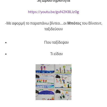
3η Δραστηριότητα
https://youtu.be/gxN2K8Liz0g
-Με αφορμή το παραπάνω βίντεο….οι
Μπότες
του Βίνσεντ,
ταξιδεύουν
Που ταξίδεψαν
Τι είδαν