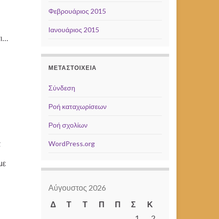
Φεβρουάριος 2015
Ιανουάριος 2015
αι…
ΜΕΤΑΣΤΟΙΧΕΊΑ
Σύνδεση
Ροή καταχωρίσεων
Ροή σχολίων
α
WordPress.org
με
Αύγουστος 2026
Δ
Τ
Τ
Π
Π
Σ
Κ
1
2