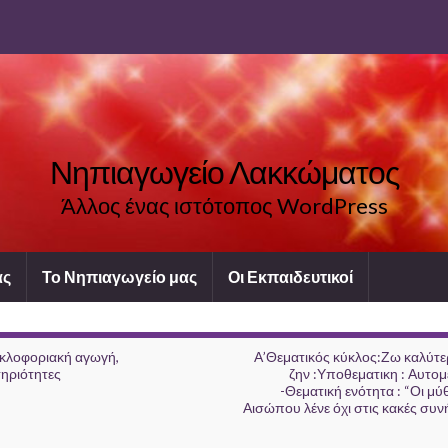
Νηπιαγωγείο Λακκώματος
Άλλος ένας ιστότοπος WordPress
ας
Το Νηπιαγωγείο μας
Οι Εκπαιδευτικοί
κλοφοριακή αγωγή,
Α’Θεματικός κύκλος:Ζω καλύτε
ηριότητες
ζην :Υποθεματικη : Αυτομ
-Θεματική ενότητα : “Οι μύ
Αισώπου λένε όχι στις κακές συνή