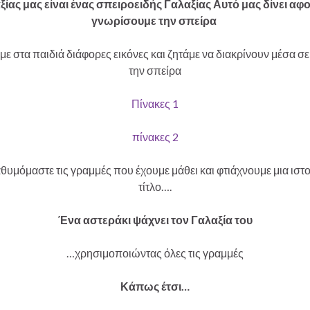
ξίας μας είναι ένας σπειροειδής Γαλαξίας Αυτό μας δίνει αφ
γνωρίσουμε την σπείρα
με στα παιδιά διάφορες εικόνες και ζητάμε να διακρίνουν μέσα σε
την σπείρα
Πίνακες 1
πίνακες 2
θυμόμαστε τις γραμμές που έχουμε μάθει και φτιάχνουμε μια ιστο
τίτλο….
Ένα αστεράκι ψάχνει τον Γαλαξία του
…χρησιμοποιώντας όλες τις γραμμές
Κάπως έτσι…