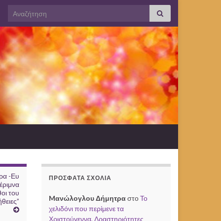
Search for:
ρα -Ευ
ΠΡΌΣΦΑΤΑ ΣΧΌΛΙΑ
έριμνα
θοι του
Mανώλογλου Δήμητρα
στο
Το
θειες”
χελιδόνι που περίμενε τα
Χριστούγεννα, Δραστηριότητες